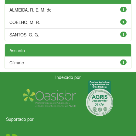
ALMEIDA, R. E. M. de
1
COELHO, M. R.
1
SANTOS, G. G.
1
Assunto
Climate
1
Indexado por
Suportado por