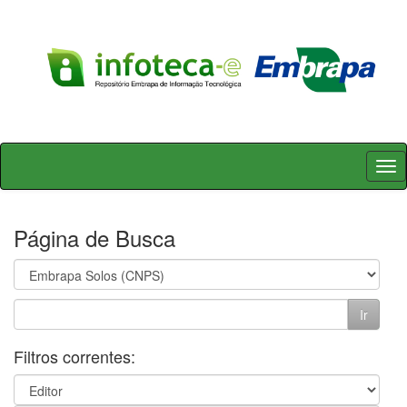
Skip
navigation
Página de Busca
Filtros correntes: