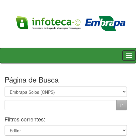
Skip
navigation
Página de Busca
Filtros correntes: