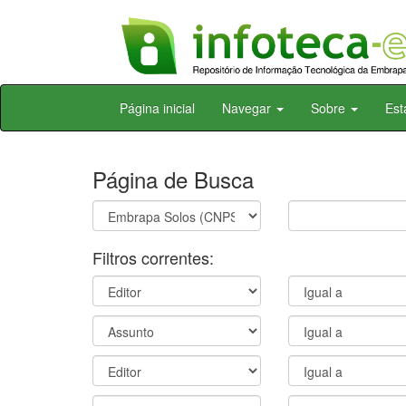
Skip
Página inicial
Navegar
Sobre
Est
navigation
Página de Busca
Filtros correntes: