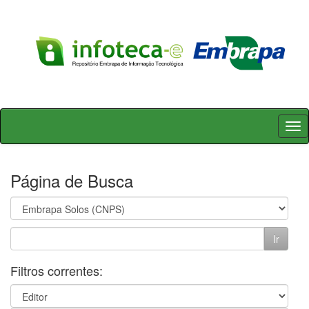
Skip
navigation
Página de Busca
Filtros correntes: