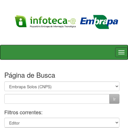
Skip
navigation
Página de Busca
Filtros correntes: