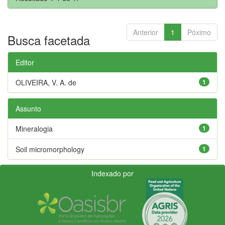
Anterior
1
Póximo
Busca facetada
Editor
OLIVEIRA, V. A. de
1
Assunto
Mineralogia
1
Soil micromorphology
1
Indexado por