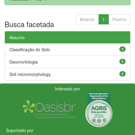
Anterior
1
Póximo
Busca facetada
Assunto
Classificação do Solo
1
Geomorfologia
1
Soil micromorphology
1
Indexado por
Suportado por