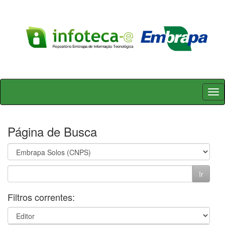
Skip
navigation
Página de Busca
Filtros correntes: