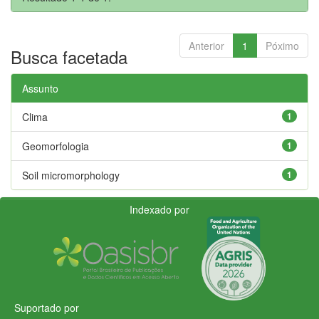
Anterior
1
Póximo
Busca facetada
Assunto
Clima
1
Geomorfologia
1
Soil micromorphology
1
Indexado por
Suportado por