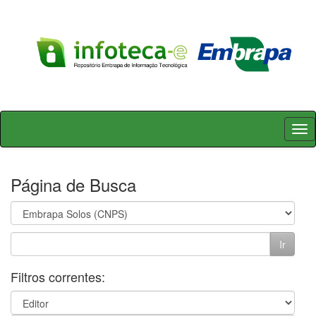
Skip
navigation
Página de Busca
Filtros correntes: