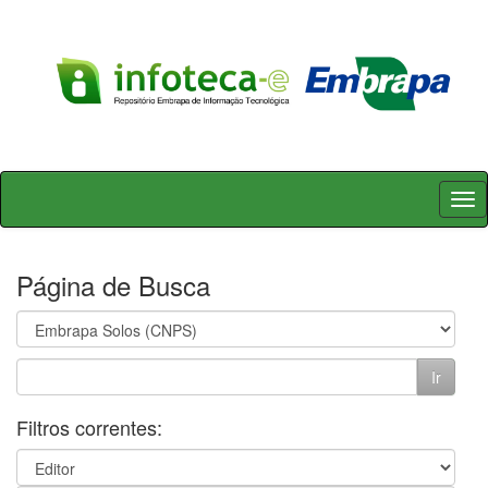
Skip
navigation
Página de Busca
Filtros correntes: