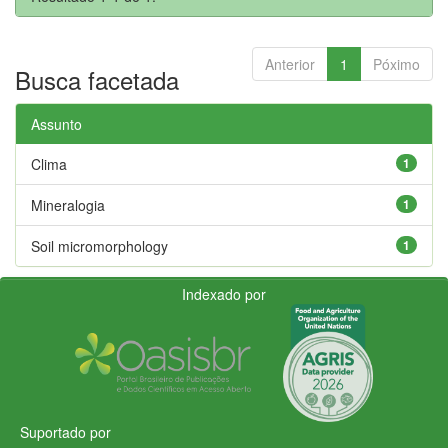
Anterior
1
Póximo
Busca facetada
Assunto
Clima
1
Mineralogia
1
Soil micromorphology
1
Indexado por
Suportado por