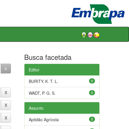
Busca facetada
Editor
BURITY, K. T. L.
1
WADT, P. G. S.
1
Assunto
Aptidão Agrícola
1