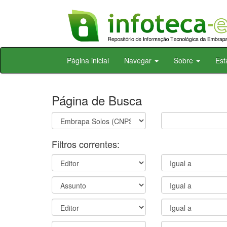
Skip
Página inicial
Navegar
Sobre
Est
navigation
Página de Busca
Filtros correntes: