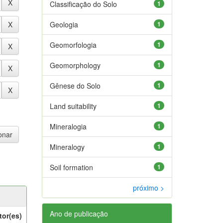
Classificação do Solo
1
Geologia
1
Geomorfologia
1
Geomorphology
1
Gênese do Solo
1
Land suitability
1
Mineralogia
1
Mineralogy
1
Soil formation
1
próximo >
Ano de publicação
tor(es)