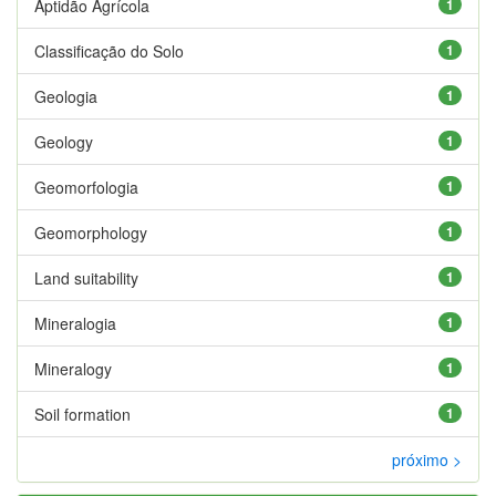
Aptidão Agrícola
1
Classificação do Solo
1
Geologia
1
Geology
1
Geomorfologia
1
Geomorphology
1
Land suitability
1
Mineralogia
1
Mineralogy
1
Soil formation
1
próximo >