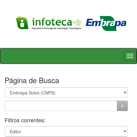
Skip
navigation
Página de Busca
Filtros correntes: