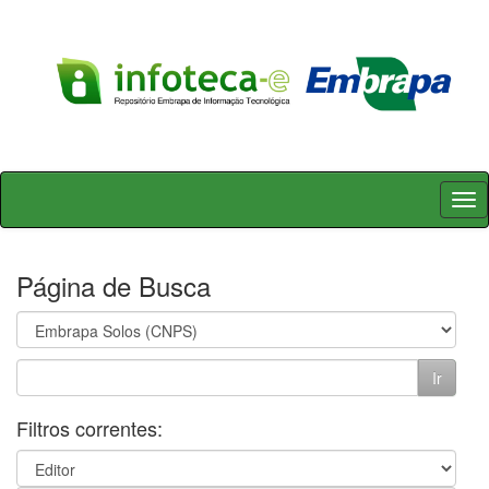
Skip
navigation
Página de Busca
Filtros correntes: