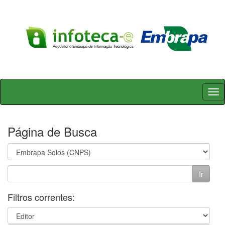
Skip
navigation
Página de Busca
Filtros correntes: