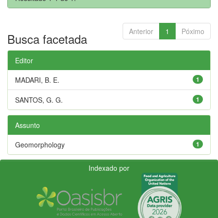
Anterior
1
Póximo
Busca facetada
Editor
MADARI, B. E.
1
SANTOS, G. G.
1
Assunto
Geomorphology
1
Indexado por