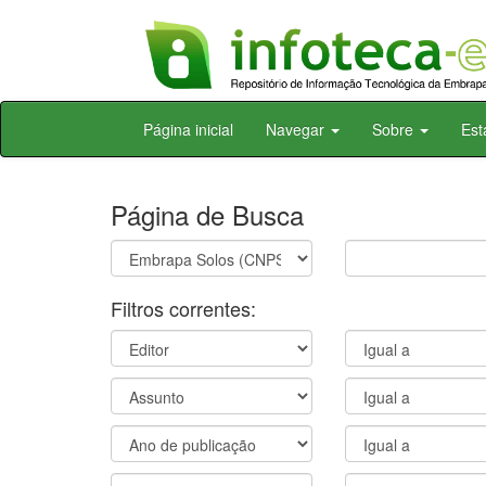
Skip
Página inicial
Navegar
Sobre
Est
navigation
Página de Busca
Filtros correntes: