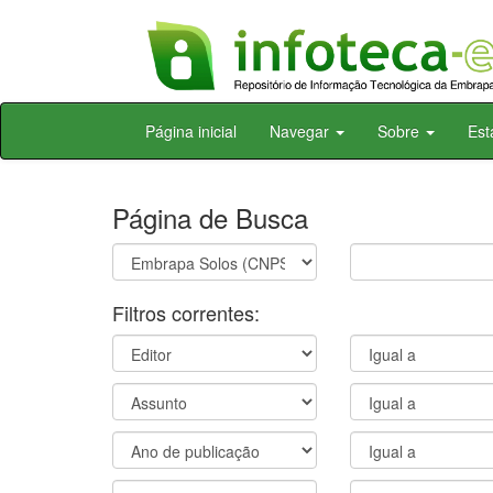
Skip
Página inicial
Navegar
Sobre
Est
navigation
Página de Busca
Filtros correntes: