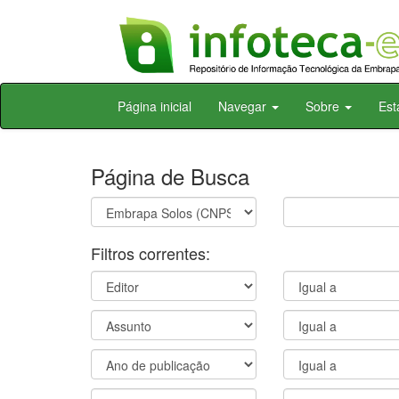
Skip
Página inicial
Navegar
Sobre
Est
navigation
Página de Busca
Filtros correntes: