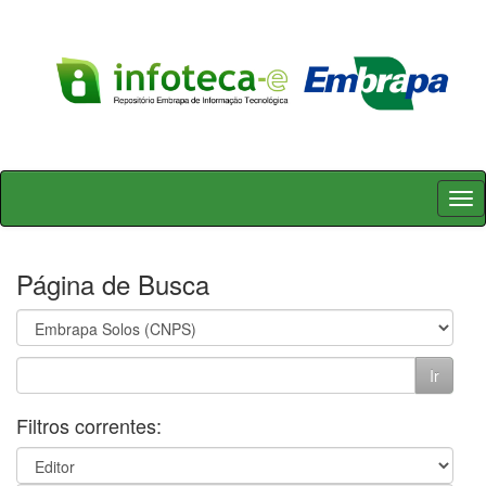
Skip
navigation
Página de Busca
Filtros correntes: