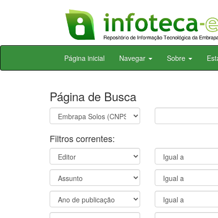
Skip
Página inicial
Navegar
Sobre
Est
navigation
Página de Busca
Filtros correntes: