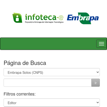
Skip
navigation
Página de Busca
Filtros correntes: