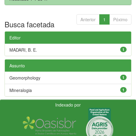
Anterior
1
Póximo
Busca facetada
Editor
MADARI, B. E.
1
Assunto
Geomorphology
1
Mineralogia
1
Indexado por