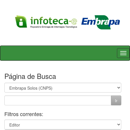
Skip
navigation
Página de Busca
Filtros correntes: