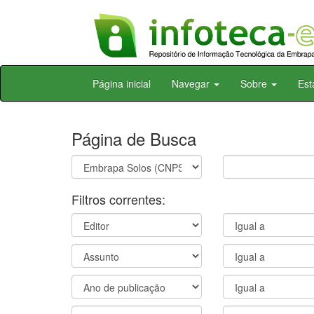
Skip
Página inicial
Navegar
Sobre
Est
navigation
Página de Busca
Filtros correntes: