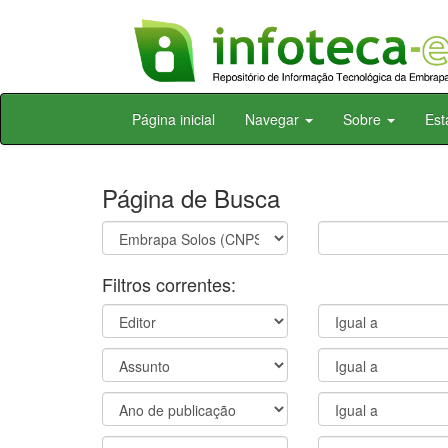
Skip
Página inicial
Navegar
Sobre
Est
navigation
Página de Busca
Filtros correntes: