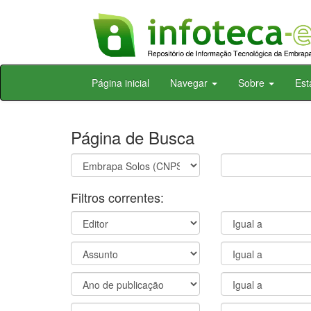
Skip
Página inicial
Navegar
Sobre
Est
navigation
Página de Busca
Filtros correntes: