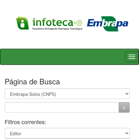
Skip
navigation
Página de Busca
Filtros correntes: