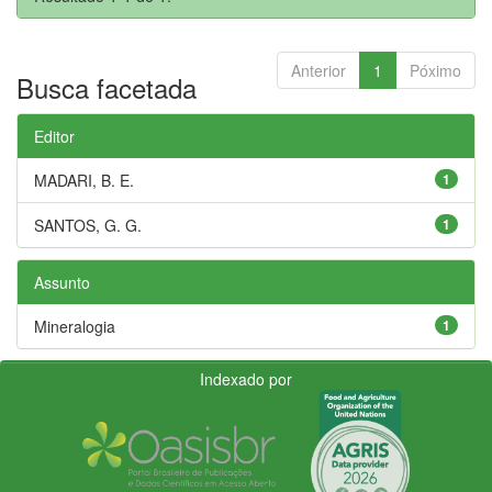
Anterior
1
Póximo
Busca facetada
Editor
MADARI, B. E.
1
SANTOS, G. G.
1
Assunto
Mineralogia
1
Indexado por