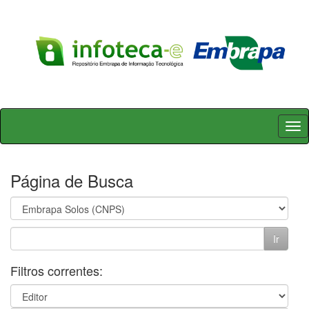
Skip
navigation
Página de Busca
Filtros correntes: