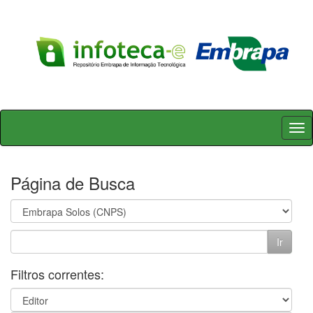
Skip
navigation
Página de Busca
Filtros correntes: