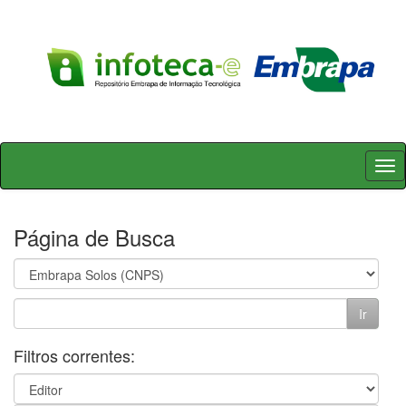
Skip
navigation
Página de Busca
Filtros correntes: