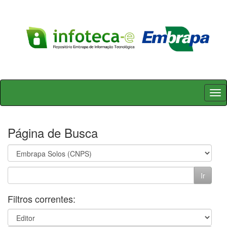
Skip
navigation
Página de Busca
Filtros correntes: