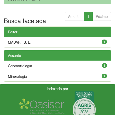
Anterior
1
Póximo
Busca facetada
Editor
MADARI, B. E.
1
Assunto
Geomorfologia
1
Mineralogia
1
Indexado por