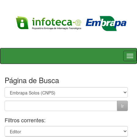
Skip
navigation
Página de Busca
Filtros correntes: