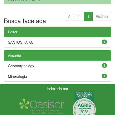
Anterior
1
Póximo
Busca facetada
Editor
SANTOS, G. G.
1
Assunto
Geomorphology
1
Mineralogia
1
Indexado por