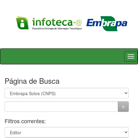
Skip
navigation
Página de Busca
Filtros correntes: