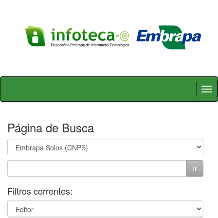
Skip
navigation
Página de Busca
Filtros correntes: