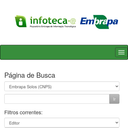
Skip
navigation
Página de Busca
Filtros correntes: