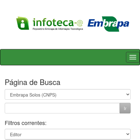
Skip
navigation
Página de Busca
Filtros correntes: