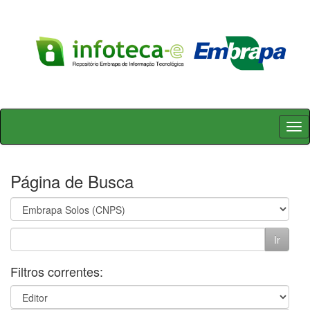
Skip
navigation
Página de Busca
Filtros correntes: