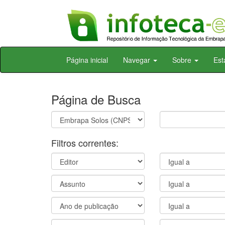
Skip
Página inicial
Navegar
Sobre
Est
navigation
Página de Busca
Filtros correntes: