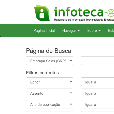
Skip
Página inicial
Navegar
Sobre
Est
navigation
Página de Busca
Filtros correntes: