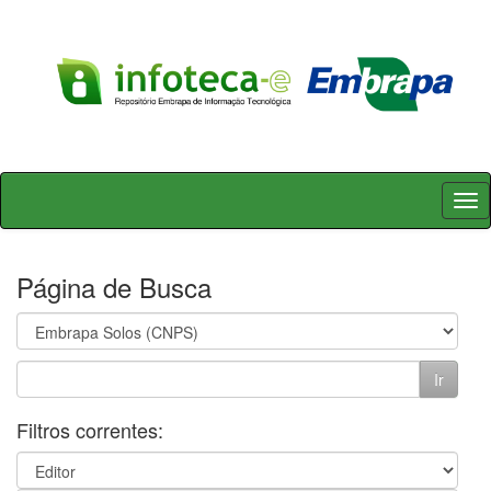
Skip
navigation
Página de Busca
Filtros correntes: