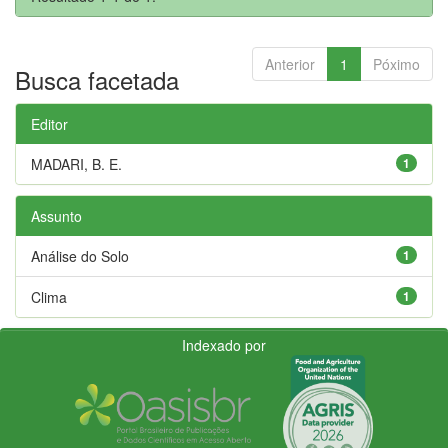
Anterior
1
Póximo
Busca facetada
Editor
MADARI, B. E.
1
Assunto
Análise do Solo
1
Clima
1
Indexado por