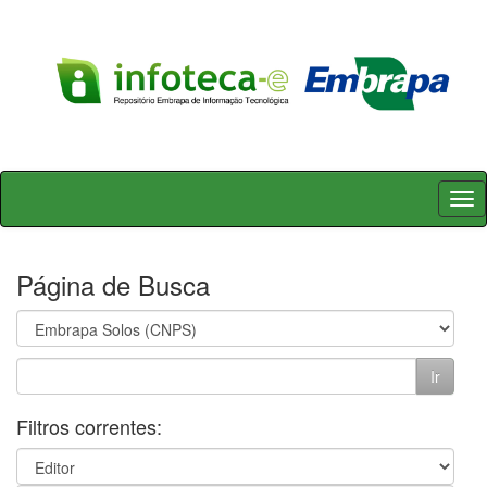
Skip
navigation
Página de Busca
Filtros correntes: