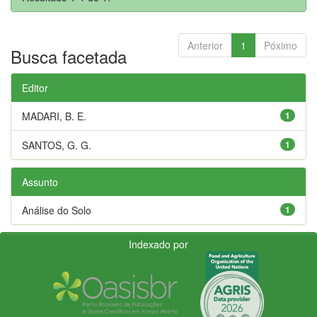
Anterior
1
Póximo
Busca facetada
Editor
MADARI, B. E.
1
SANTOS, G. G.
1
Assunto
Análise do Solo
1
Indexado por