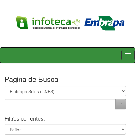
Skip
navigation
Página de Busca
Filtros correntes: