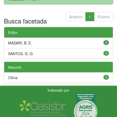
Anterior
1
Póximo
Busca facetada
Editor
MADARI, B. E.
1
SANTOS, G. G.
1
Assunto
Clima
1
Indexado por