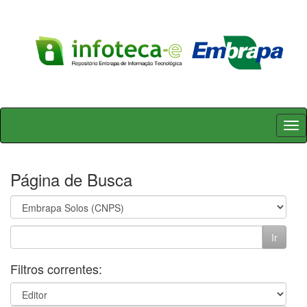
Skip
navigation
Página de Busca
Filtros correntes: