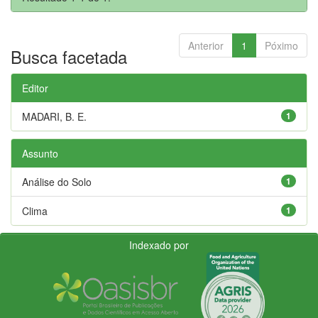
Anterior
1
Póximo
Busca facetada
Editor
MADARI, B. E.
1
Assunto
Análise do Solo
1
Clima
1
Indexado por