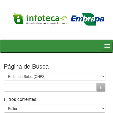
Skip
navigation
Página de Busca
Filtros correntes: