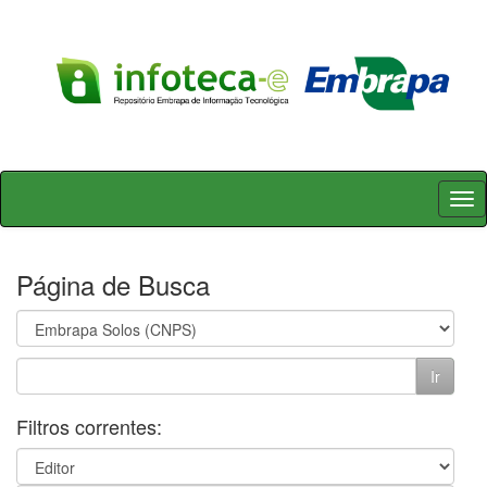
Skip
navigation
Página de Busca
Filtros correntes: