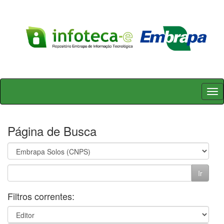
Skip
navigation
Página de Busca
Filtros correntes: