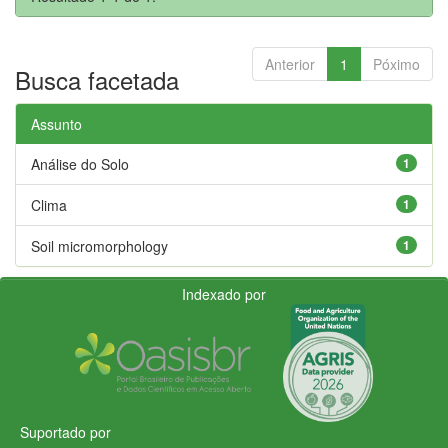
Anterior
1
Póximo
Busca facetada
Assunto
Análise do Solo
1
Clima
1
Soil micromorphology
1
Indexado por
Suportado por