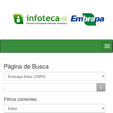
Skip
navigation
Página de Busca
Filtros correntes: