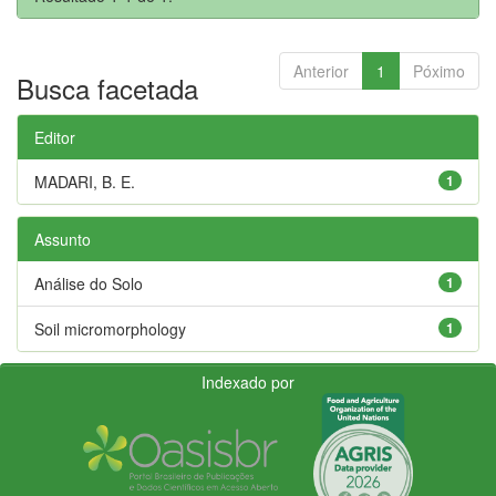
Anterior
1
Póximo
Busca facetada
Editor
MADARI, B. E.
1
Assunto
Análise do Solo
1
Soil micromorphology
1
Indexado por