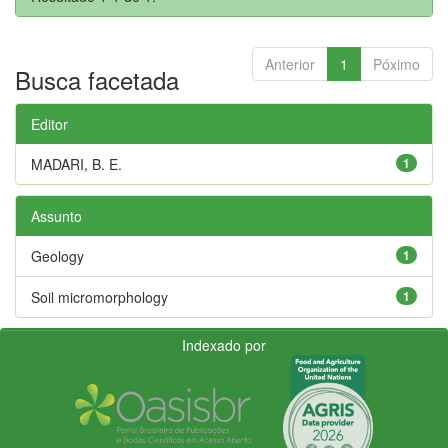
Anterior
1
Póximo
Busca facetada
Editor
MADARI, B. E.
1
Assunto
Geology
1
Soil micromorphology
1
Indexado por