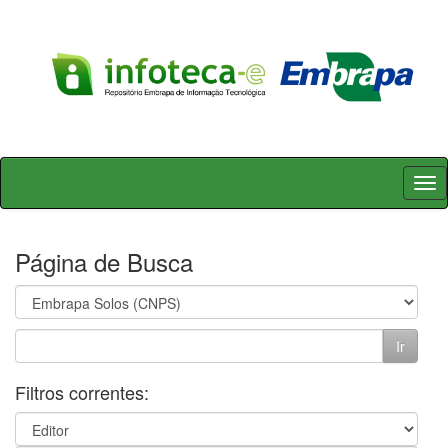
Skip
navigation
Página de Busca
Filtros correntes: