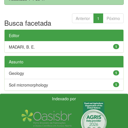
Anterior
1
Póximo
Busca facetada
Editor
MADARI, B. E.
1
Assunto
Geology
1
Soil micromorphology
1
Indexado por