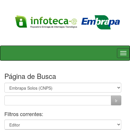
Skip
navigation
Página de Busca
Filtros correntes: