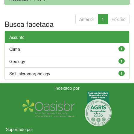
Anterior
1
Póximo
Busca facetada
Assunto
Clima
1
Geology
1
Soil micromorphology
1
Indexado por
Suportado por