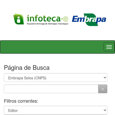
Skip
navigation
Página de Busca
Filtros correntes: