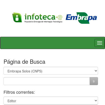
Skip
navigation
Página de Busca
Filtros correntes: