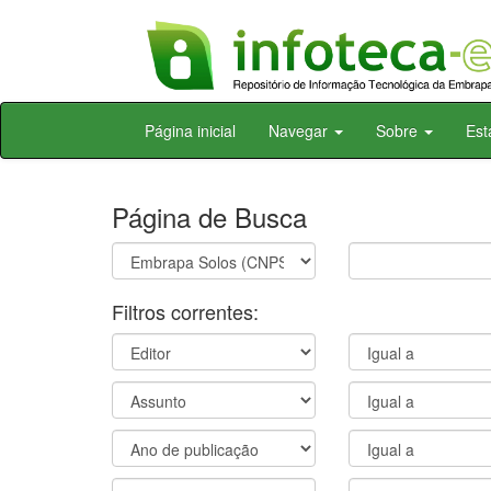
Skip
Página inicial
Navegar
Sobre
Est
navigation
Página de Busca
Filtros correntes: