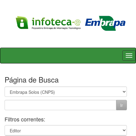
Skip
navigation
Página de Busca
Filtros correntes: