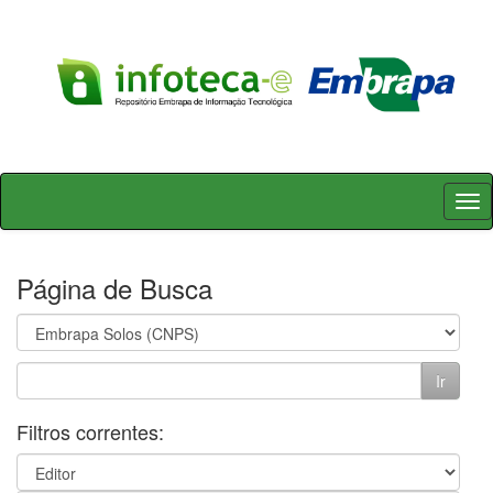
Skip
navigation
Página de Busca
Filtros correntes: